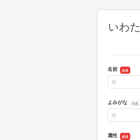
いわ
名前
名前の姓
よみがな
名前の姓
属性