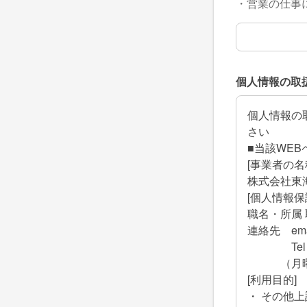
・営業の仕事
相談したい内
個人情報の取
個人情報の
さい
■当該WE
[事業者の名
株式会社東
[個人情報
職名・所属 
連絡先 ema
Tel ： 0
（月曜日～
[利用目的]
・ その他