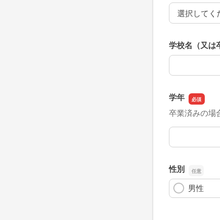
属性
学校名（又は
学校名（又は
学年
卒業済みの場
学年
性別
男性