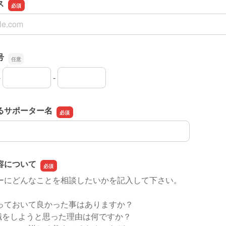
ス
ス
号
-
-
号の市外局番
号の市内局番
号の加入者番号
るサポーター名
るサポーター名
容について
ーにどんなことを相談したいかを記入して下さい。
っておいて良かった事はありますか？
職をしようと思った理由は何ですか？