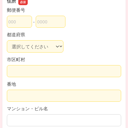
住所
郵便番号
-
郵便番号の上3桁
郵便番号の下4桁
都道府県
市区町村
番地
マンション・ビル名