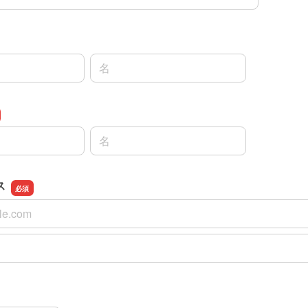
名前の名
名前の名
ス
ス
スの確認用