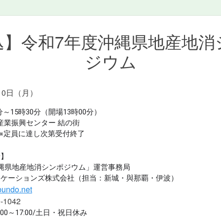
込】令和7年度沖縄県地産地消
ジウム
10日（月）
分～15時30分（開場13時00分）
市産業振興センター 結の街
名 ※定員に達し次第受付終了
せ】
縄県地産地消シンポジウム」運営事務局
ニケーションズ株式会社（担当：新城・與那覇・伊波）
bundo.net
-1042
00～17:00/土日・祝日休み