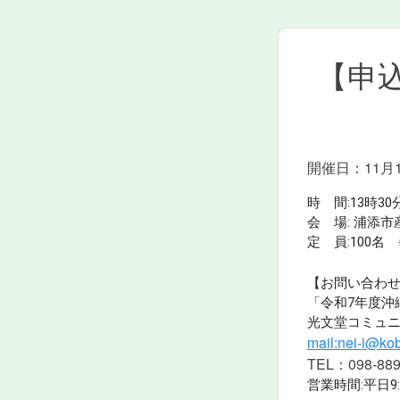
【申
開催日：11月
時 間:13時30
会 場: 浦添
定 員:100
【お問い合わ
「令和7年度沖
光文堂コミュ
mail:nei-i@ko
TEL：098-889
営業時間:平日9: