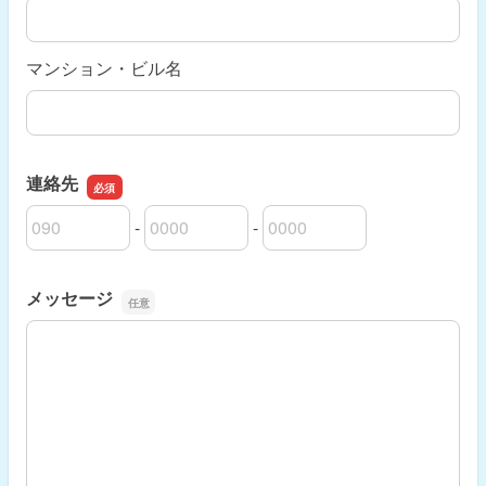
マンション・ビル名
連絡先
-
-
連絡先の市外局番
連絡先の市内局番
連絡先の加入者番号
メッセージ
メッセージ