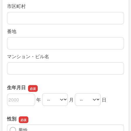
市区町村
番地
マンション・ビル名
生年月日
年
月
日
生年月日の年
生年月日の月
生年月日の日
性別
男性