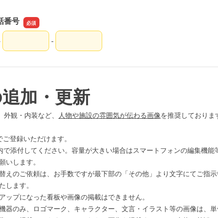
話番号
-
-
話番号の市外局番
話番号の市内局番
話番号の加入者番号
の追加・更新
、外観・内装など、
人物や施設の雰囲気が伝わる画像
を推奨しておりま
で
ご登録いただけます。
以内で添付してください。容量が大きい場合はスマートフォンの編集機能
願いします。
替えのご依頼は、お手数ですが最下部の「その他」より文字にてご指示
たします。
アップになった看板や画像の掲載はできません。
機器のみ、ロゴマーク、キャラクター、文言・イラスト等の画像は、単体