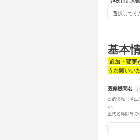
【8枚目】人
【8枚目】人
基
本
追加・変更が
うお願いい
医療機関名
公的情報（厚生
い。
正式名称以外で
医療機関名