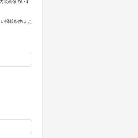
内装画像のいず
しい掲載条件は
こ