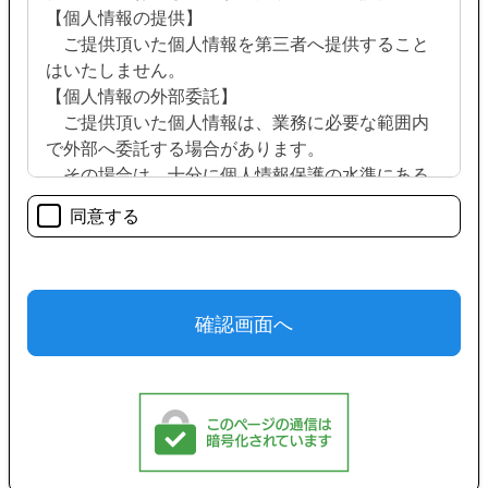
【個人情報の提供】
ご提供頂いた個人情報を第三者へ提供すること
はいたしません。
【個人情報の外部委託】
ご提供頂いた個人情報は、業務に必要な範囲内
で外部へ委託する場合があります。
その場合は、十分に個人情報保護の水準にある
企業を選定し、漏洩や目的以外の利用を行わない
同意する
よう契約により義務付け、適切な管理を行いま
す。
【開示、訂正、削除の要求】
個人情報の開示、訂正、削除要請には速やかに
応じますが、コールバックなどの方法で本人確認
をさせて頂きますので、ご了承ください。
【問い合わせ、開示、訂正、削除の受け付け】
個人情報収集目的に関してのお問い合わせ、開
示、訂正、削除のご請求は下記受付窓口までお願
いいたします。