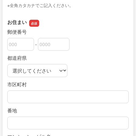
※全角カタカナでご記入ください。
お住まい
郵便番号
-
郵便番号の上3桁
郵便番号の下4桁
都道府県
市区町村
番地