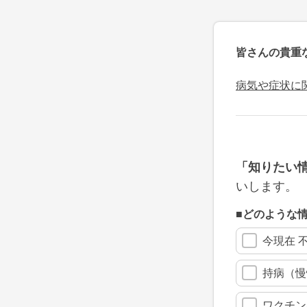
皆さんの貴重
病気や症状に
「知りたい
いします。
■どのような
今現在 
持病（慢
ワクチン