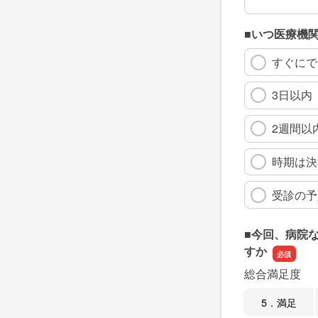
■いつ医療機
すぐにで
3日以内
2週間以
時期は決
受診の予
■今回、病院
すか
総合満足度
5．満足