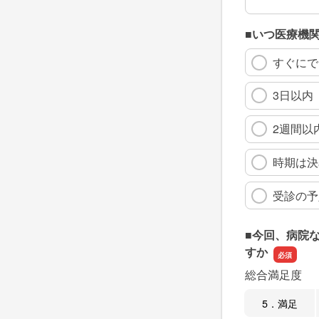
■いつ医療機
すぐにで
3日以内
2週間以
時期は決
受診の予
■今回、病院
すか
総合満足度
5．満足