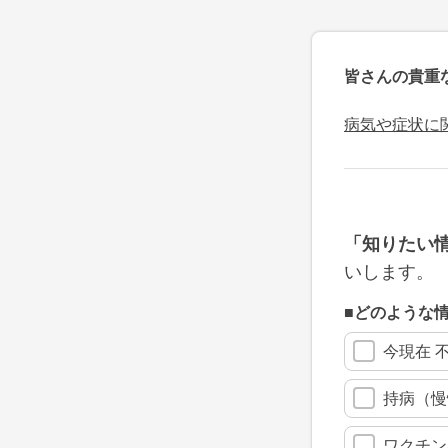
皆さんの貴重
病気や症状に
「知りたい
いします。
■どのような
今現在 
持病（慢
ワクチン