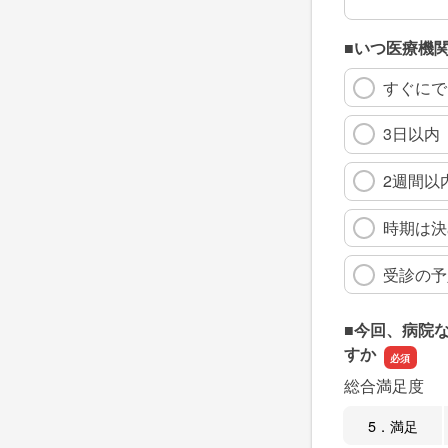
■いつ医療機
すぐにで
3日以内
2週間以
時期は決
受診の予
■今回、病院
すか
総合満足度
5．満足