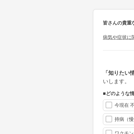
皆さんの貴重
病気や症状に
「知りたい
いします。
■どのような
今現在 
持病（慢
ワクチン