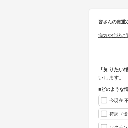
皆さんの貴重
病気や症状に
「知りたい
いします。
■どのような
今現在 
持病（慢
ワクチン