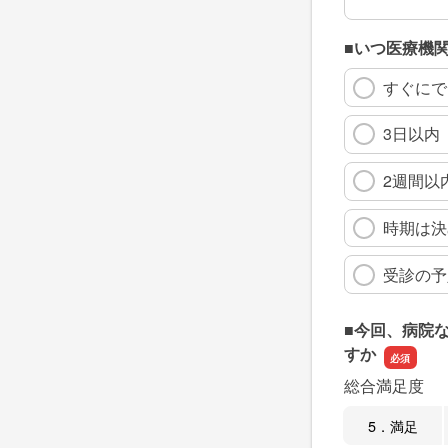
■いつ医療機
すぐにで
3日以内
2週間以
時期は決
受診の予
■今回、病院
すか
総合満足度
5．満足