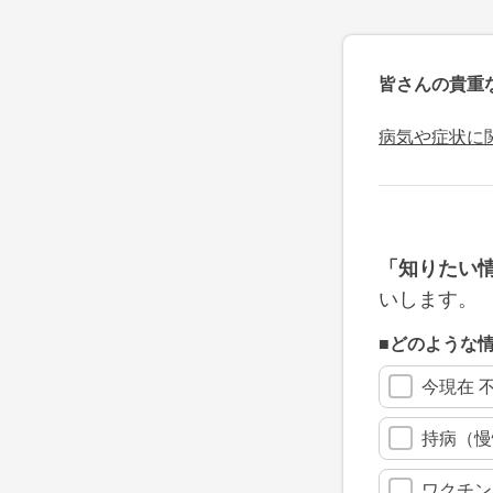
皆さんの貴重
病気や症状に
「知りたい
いします。
■どのような
今現在 
持病（慢
ワクチン