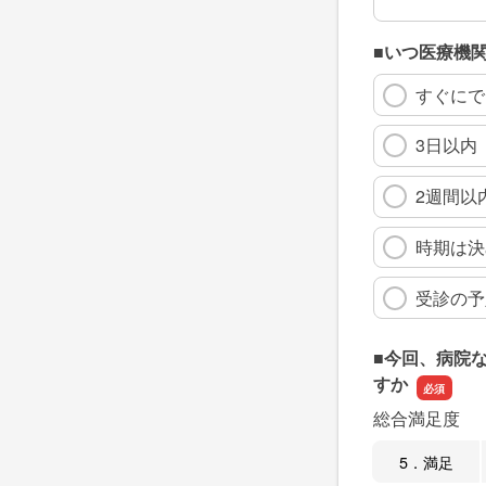
■いつ医療機
すぐにで
3日以内
2週間以
時期は決
受診の予
■今回、病院
すか
総合満足度
5．満足