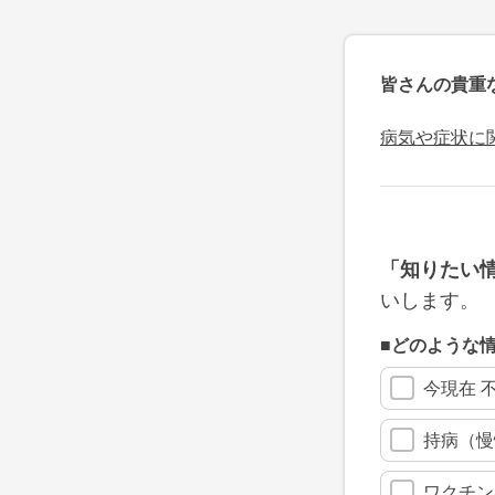
皆さんの貴重
病気や症状に
「知りたい
いします。
■どのような
今現在 
持病（慢
ワクチン