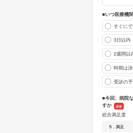
■いつ医療機
すぐにで
3日以内
2週間以
時期は決
受診の予
■今回、病院
すか
総合満足度
5．満足