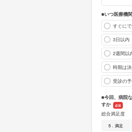
■いつ医療機
すぐにで
3日以内
2週間以
時期は決
受診の予
■今回、病院
すか
総合満足度
5．満足