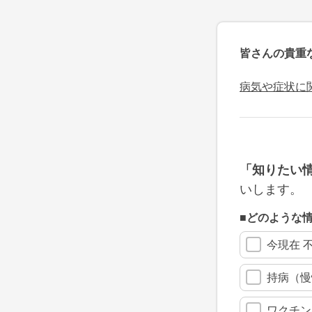
皆さんの貴重
病気や症状に
「知りたい
いします。
■どのような
今現在 
持病（慢
ワクチン