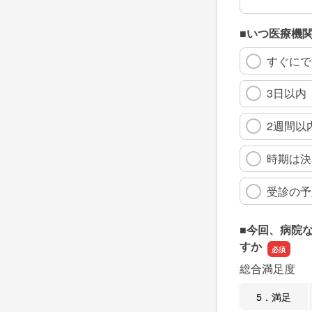
■いつ医療機
すぐにで
3日以内
2週間以
時期は決
受診の予
■今回、病院
すか
総合満足度
5．満足