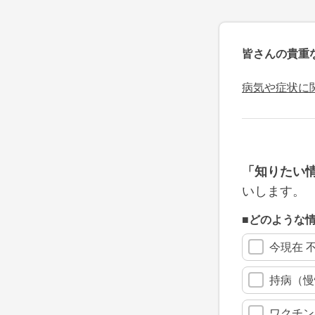
皆さんの貴重
病気や症状に
「知りたい
いします。
■どのような
今現在 
持病（慢
ワクチン