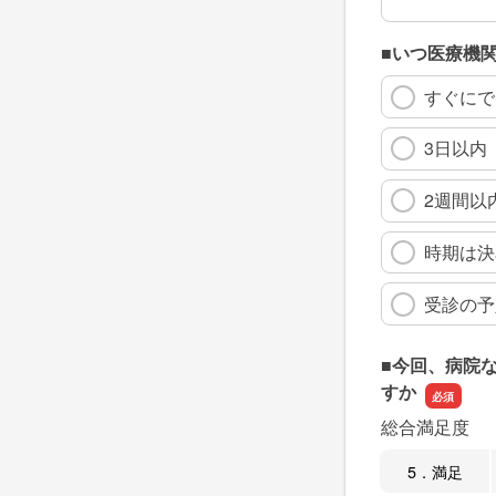
■いつ医療機
すぐにで
3日以内
2週間以
時期は決
受診の予
■今回、病院
すか
総合満足度
5．満足