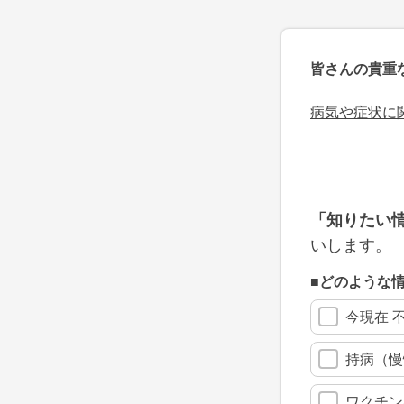
皆さんの貴重
病気や症状に
「知りたい
いします。
■どのような
今現在 
持病（慢
ワクチン