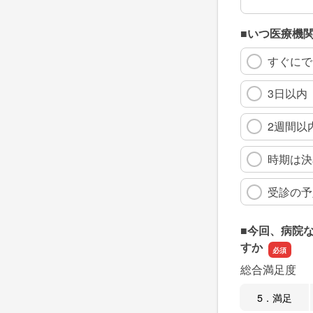
■いつ医療機
すぐにで
3日以内
2週間以
時期は決
受診の予
■今回、病院
すか
総合満足度
5．満足