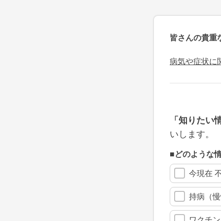
皆さんの貴重
病気や症状に
「知りたい
いします。
■どのような
今現在 
持病（慢
ワクチン