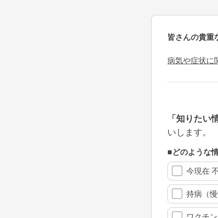
皆さんの貴重
病気や症状に
「知りたい
いします。
■どのような
今現在 
持病（慢
ワクチン