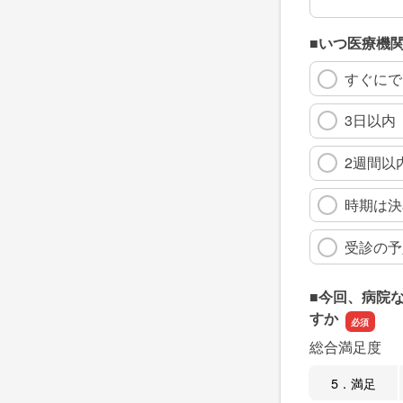
■いつ医療機
すぐにで
3日以内
2週間以
時期は決
受診の予
■今回、病院
すか
総合満足度
5．満足