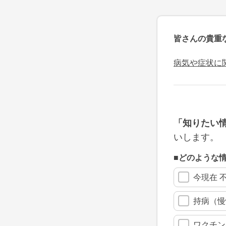
皆さんの貴重
病気や症状に
「知りたい
いします。
■どのような
今現在 
持病（慢
ワクチン