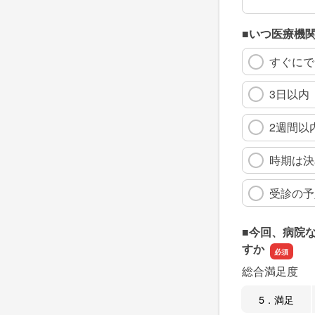
■いつ医療機
すぐにで
3日以内
2週間以
時期は決
受診の予
■今回、病院
すか
総合満足度
5．満足