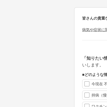
皆さんの貴重
病気や症状に
「知りたい
いします。
■どのような
今現在 
持病（慢
ワクチン