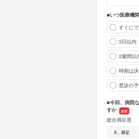
■いつ医療機
すぐにで
3日以内
2週間以
時期は決
受診の予
■今回、病院
すか
総合満足度
5．満足