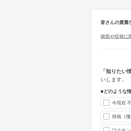
皆さんの貴重
病気や症状に
「知りたい
いします。
■どのような
今現在 
持病（慢
ワクチン