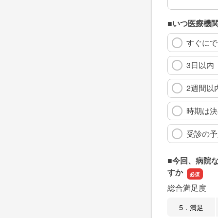
■いつ医療機
すぐにで
3日以内
2週間以
時期は決
受診の予
■今回、病院
すか
総合満足度
5．満足