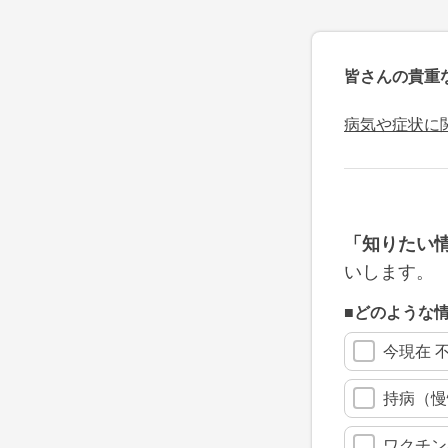
皆さんの貴重
病気や症状に
「知りたい
いします。
■どのような
今現在 
持病（慢
ワクチン