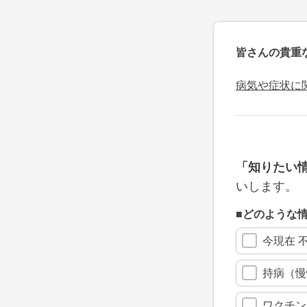
皆さんの貴重
病気や症状に
「知りたい
いします。
■どのような
今現在 
持病（慢
ワクチン