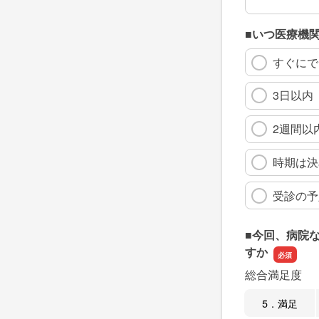
■いつ医療機
すぐにで
3日以内
2週間以
時期は決
受診の予
■今回、病院
すか
総合満足度
5．満足