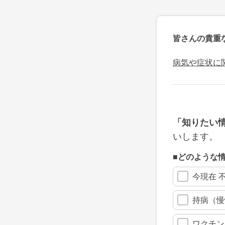
皆さんの貴重
病気や症状に
「知りたい
いします。
■どのような
今現在 
持病（慢
ワクチン