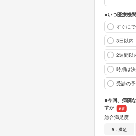
■いつ医療機
すぐにで
3日以内
2週間以
時期は決
受診の予
■今回、病院
すか
総合満足度
5．満足