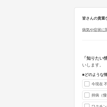
皆さんの貴重
病気や症状に
「知りたい
いします。
■どのような
今現在 
持病（慢
ワクチン