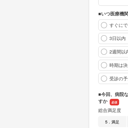
■いつ医療機
すぐにで
3日以内
2週間以
時期は決
受診の予
■今回、病院
すか
総合満足度
5．満足