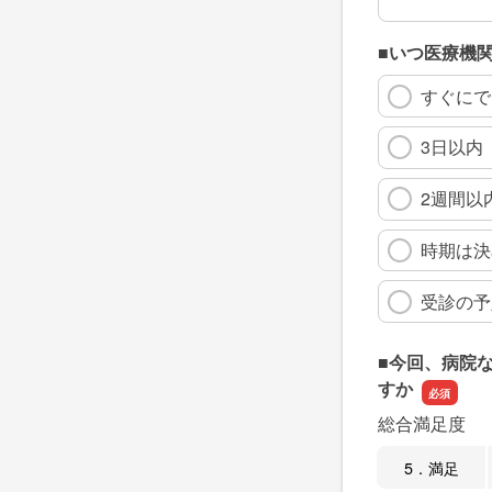
■いつ医療機
すぐにで
3日以内
2週間以
時期は決
受診の予
■今回、病院
すか
総合満足度
5．満足