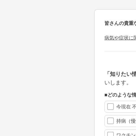
皆さんの貴重
病気や症状に
「知りたい
いします。
■どのような
今現在 
持病（慢
ワクチン