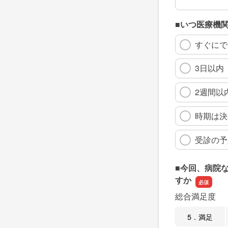
■いつ医療機
すぐにで
3日以内
2週間以
時期は決
受診の予
■今回、病院
すか
総合満足度
5．満足