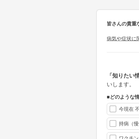
皆さんの貴重
病気や症状に
「知りたい
いします。
■どのような
今現在 
持病（慢
ワクチン