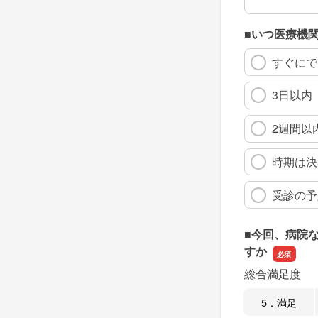
■いつ医療機
すぐにで
3日以内
2週間以
時期は決
受診の予
■今回、病院
すか
総合満足度
5．満足