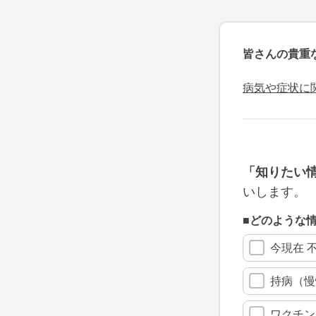
皆さんの貴重
病気や症状に
「知りたい
いします。
■どのような
今現在 
持病（慢
ワクチン