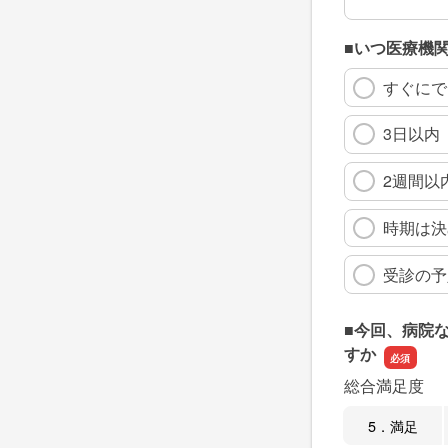
■いつ医療機
すぐにで
3日以内
2週間以
時期は決
受診の予
■今回、病院
すか
総合満足度
5．満足