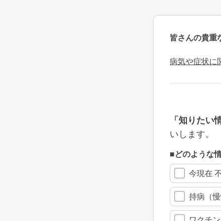
皆さんの貴重
病気や症状に
「知りたい
いします。
■どのような
今現在 
持病（慢
ワクチン