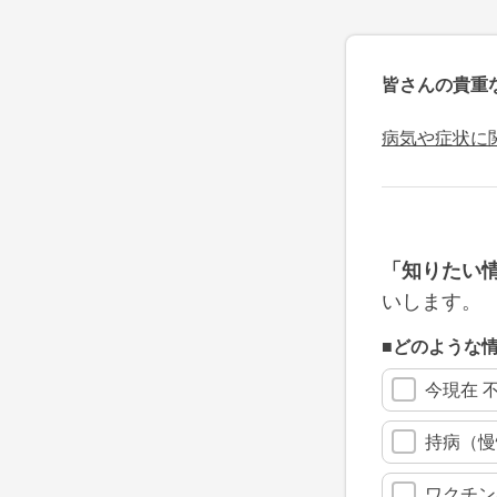
皆さんの貴重
病気や症状に
「知りたい
いします。
■どのような
今現在 
持病（慢
ワクチン