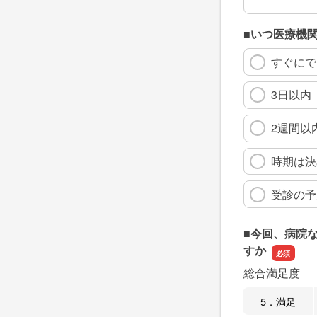
■いつ医療機
すぐにで
3日以内
2週間以
時期は決
受診の予
■今回、病院
すか
総合満足度
5．満足