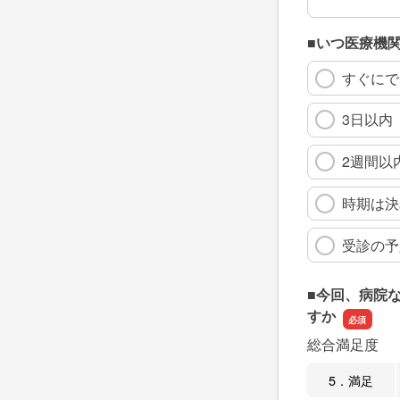
■いつ医療機
すぐにで
3日以内
2週間以
時期は決
受診の予
■今回、病院
すか
総合満足度
5．満足