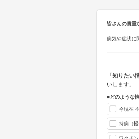
皆さんの貴重
病気や症状に
「知りたい
いします。
■どのような
今現在 
持病（慢
ワクチン