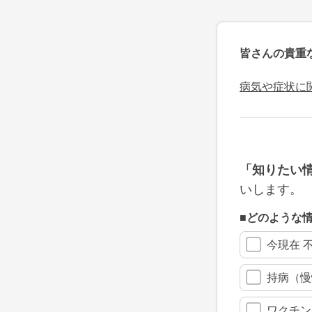
皆さんの貴重
病気や症状に
「知りたい
いします。
■どのような
今現在 
持病（慢
ワクチン