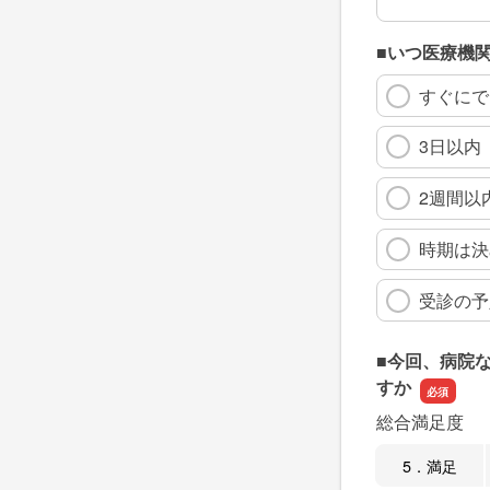
■いつ医療機
すぐにで
3日以内
2週間以
時期は決
受診の予
■今回、病院
すか
総合満足度
5．満足