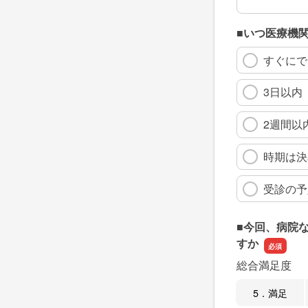
■いつ医療機
すぐにで
3日以内
2週間以
時期は決
受診の予
■今回、病院
すか
総合満足度
5．満足