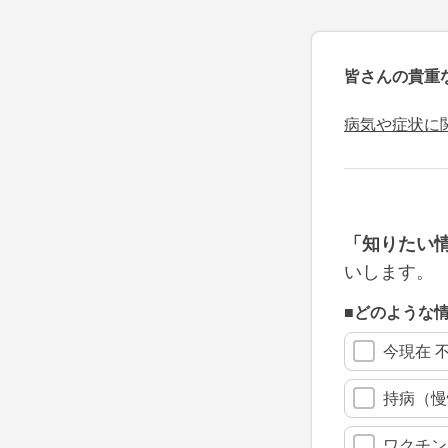
皆さんの貴重
病気や症状に
「知りたい
いします。
■どのような
今現在 
持病（慢
ワクチン