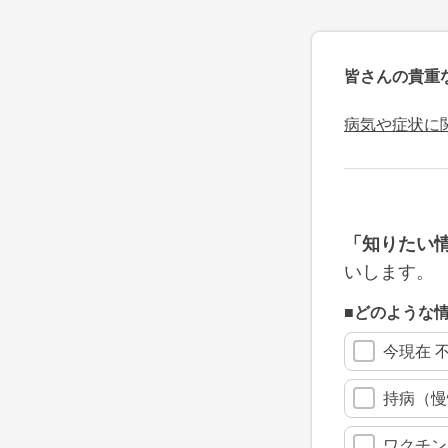
皆さんの貴重
病気や症状に
「知りたい
いします。
■どのような
今現在 
持病（慢
ワクチン