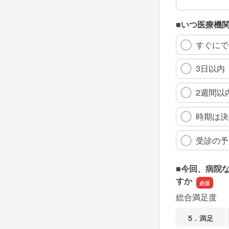
■いつ医療機
すぐにで
3日以内
2週間以
時期は決
受診の予
■今回、病院
すか
総合満足度
5．満足