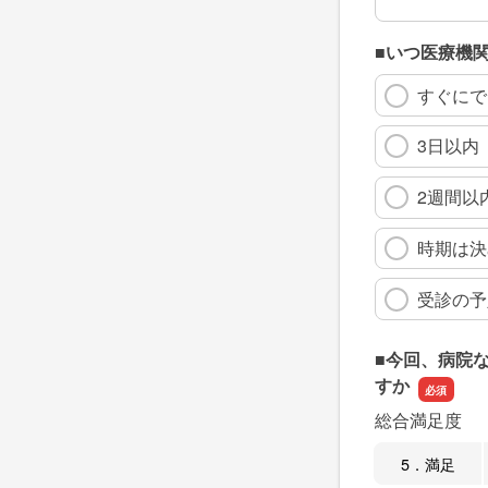
■いつ医療機
すぐにで
3日以内
2週間以
時期は決
受診の予
■今回、病院
すか
総合満足度
5．満足