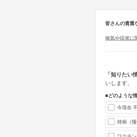
皆さんの貴重
病気や症状に
「知りたい
いします。
■どのような
今現在 
持病（慢
ワクチン