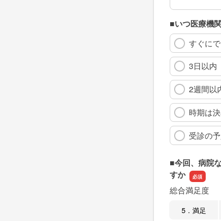
■いつ医療機
すぐにで
3日以内
2週間以
時期は決
受診の予
■今回、病院
すか
総合満足度
5．満足