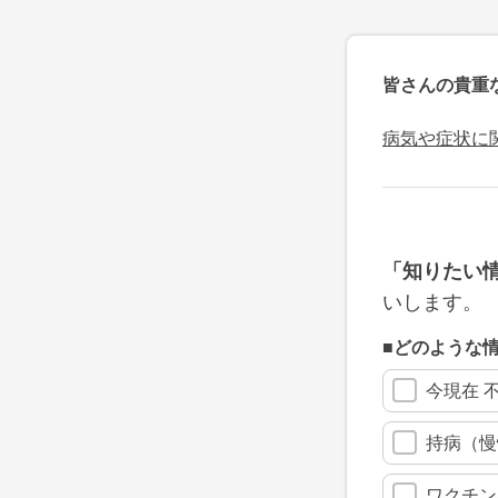
皆さんの貴重
病気や症状に
「知りたい
いします。
■どのような
今現在 
持病（慢
ワクチン