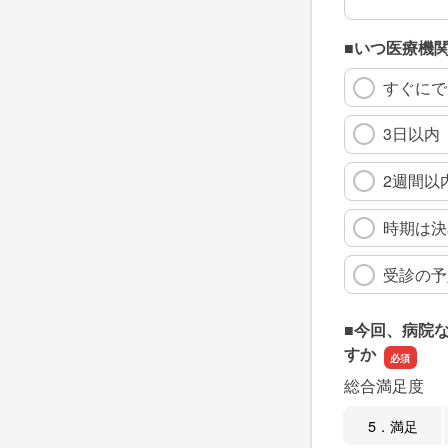
■いつ医療機
すぐにで
3日以内
2週間以
時期は決
受診の予
■今回、病院
すか
総合満足度
5．満足