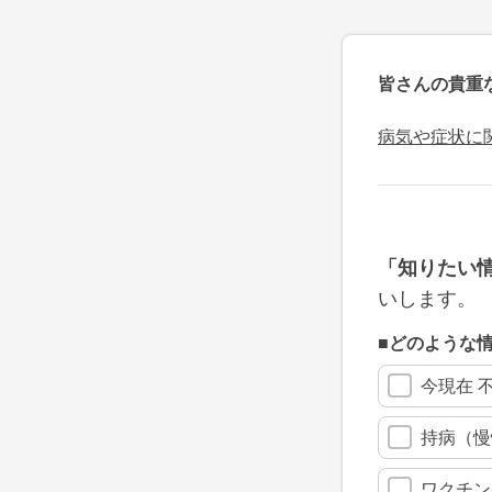
皆さんの貴重
病気や症状に
「知りたい
いします。
■どのような
今現在 
持病（慢
ワクチン