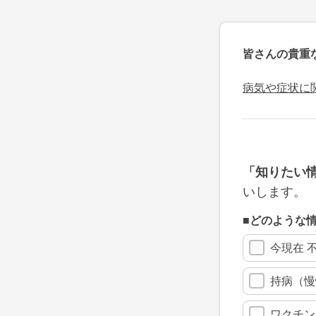
皆さんの貴重
病気や症状に
「知りたい
いします。
■どのような
今現在 
持病（慢
ワクチン