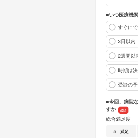
■いつ医療機
すぐにで
3日以内
2週間以
時期は決
受診の予
■今回、病院
すか
総合満足度
5．満足