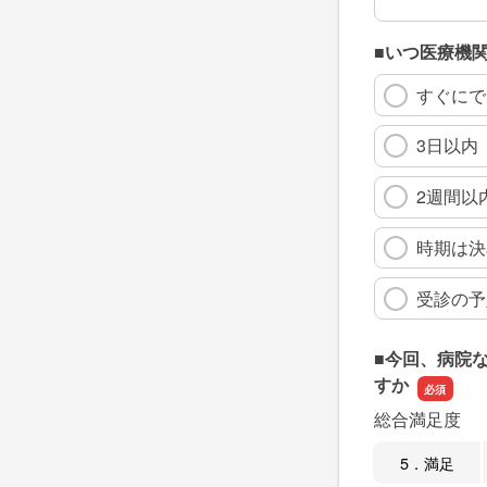
■いつ医療機
すぐにで
3日以内
2週間以
時期は決
受診の予
■今回、病院
すか
総合満足度
5．満足