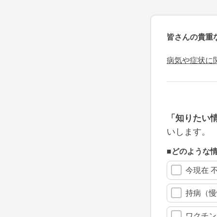
皆さんの貴重
病気や症状に
「知りたい
いします。
■どのような
今現在 
持病（慢
ワクチン