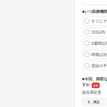
■いつ医療機
すぐにで
3日以内
2週間以
時期は決
受診の予
■今回、病院
すか
総合満足度
5．満足