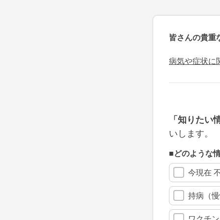
皆さんの貴重
病気や症状に
「知りたい
いします。
■どのような
今現在 
持病（慢
ワクチン