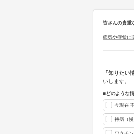
皆さんの貴重
病気や症状に
「知りたい
いします。
■どのような
今現在 
持病（慢
ワクチン