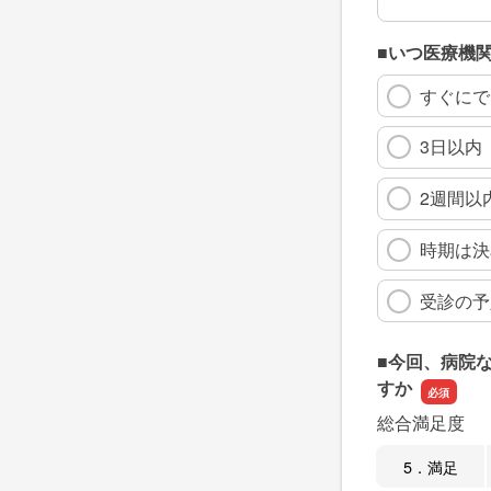
■いつ医療機
すぐにで
3日以内
2週間以
時期は決
受診の予
■今回、病院
すか
総合満足度
5．満足