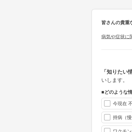
皆さんの貴重
病気や症状に
「知りたい
いします。
■どのような
今現在 
持病（慢
ワクチン