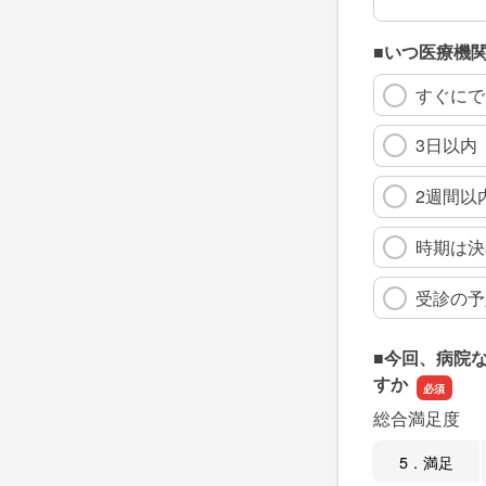
■いつ医療機
すぐにで
3日以内
2週間以
時期は決
受診の予
■今回、病院
すか
総合満足度
5．満足