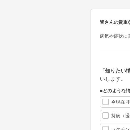
皆さんの貴重
病気や症状に
「知りたい
いします。
■どのような
今現在 
持病（慢
ワクチン