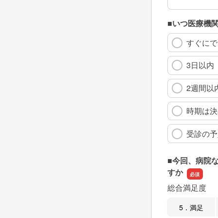
■いつ医療機
すぐにで
3日以内
2週間以
時期は決
受診の予
■今回、病院
すか
総合満足度
5．満足