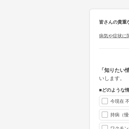
皆さんの貴重
病気や症状に
「知りたい
いします。
■どのような
今現在 
持病（慢
ワクチン