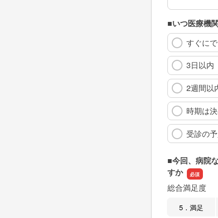
■いつ医療機
すぐにで
3日以内
2週間以
時期は決
受診の予
■今回、病院
すか
総合満足度
5．満足