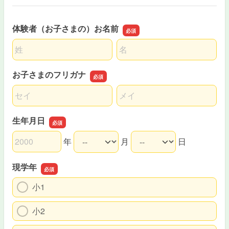
体験者（お子さまの）お名前
名前の姓
名前の名
お子さまのフリガナ
名前の姓
名前の名
生年月日
年
月
日
生年月日の年
生年月日の月
生年月日の日
現学年
小1
小2