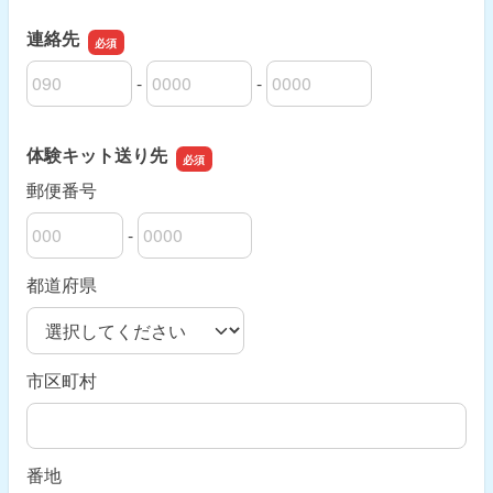
連絡先
-
-
連絡先の市外局番
連絡先の市内局番
連絡先の加入者番号
体験キット送り先
郵便番号
-
郵便番号の上3桁
郵便番号の下4桁
都道府県
市区町村
番地