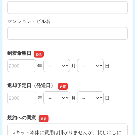
マンション・ビル名
到着希望日
年
月
日
到着希望日の年
到着希望日の月
到着希望日の日
返却予定日（発送日）
年
月
日
返却予定日（発送日）の年
返却予定日（発送日）の月
返却予定日（発送日）の日
規約への同意
○キット本体に費用は掛かりませんが、貸し出しに