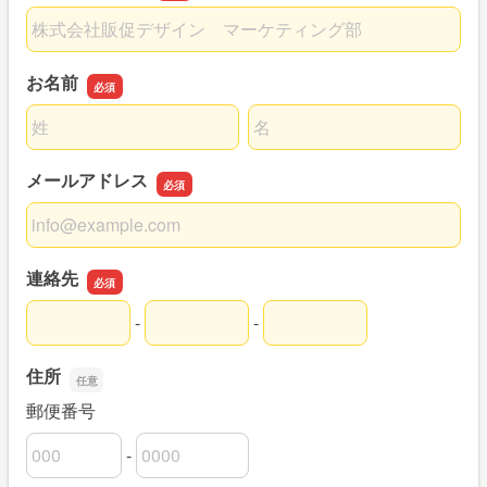
会社名／部署名
お名前
名前の姓
名前の名
メールアドレス
メールアドレス
連絡先
-
-
連絡先の市外局番
連絡先の市内局番
連絡先の加入者番号
住所
郵便番号
-
郵便番号の上3桁
郵便番号の下4桁