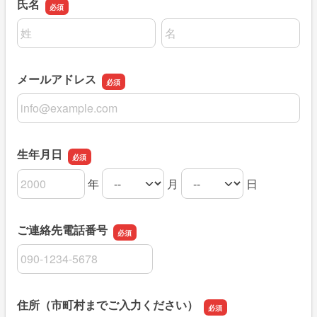
氏名
名前の姓
名前の名
メールアドレス
メールアドレス
生年月日
年
月
日
生年月日の年
生年月日の月
生年月日の日
ご連絡先電話番号
ご連絡先電話番号
住所（市町村までご入力ください）